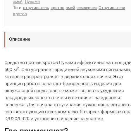
змей
Цунами
Теги:
отпугиватель
кротов
змей
землероек
Отпугиватели
кротов
Описание
Средство против кротов Цунами эффективно на площади
2
600 м
. Оно устраняет вредителей звуковыми сигналами,
которые распространяет в верхних слоях почвы. Этот
принцип работы означает безвредность изделия для
окружающей среды, оно не может вызвать ухудшения
плодородных качеств почвы и не влияет на здоровье
человека. Для начала отпугивания нужно лишь вставить
соответствующий отсек комплект батареек формфактор
D/R20/LR20 и установить изделие на участке.