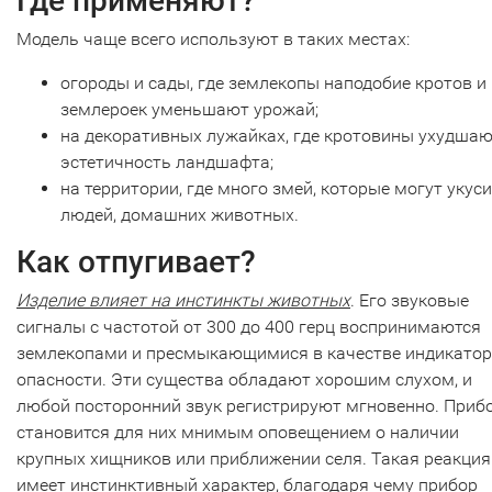
Где применяют?
Модель чаще всего используют в таких местах:
огороды и сады, где землекопы наподобие кротов и
землероек уменьшают урожай;
на декоративных лужайках, где кротовины ухудша
эстетичность ландшафта;
на территории, где много змей, которые могут укус
людей, домашних животных.
Как отпугивает?
Изделие влияет на инстинкты животных
. Его звуковые
сигналы с частотой от 300 до 400 герц воспринимаются
землекопами и пресмыкающимися в качестве индикато
опасности. Эти существа обладают хорошим слухом, и
любой посторонний звук регистрируют мгновенно. Приб
становится для них мнимым оповещением о наличии
крупных хищников или приближении селя. Такая реакция
имеет инстинктивный характер, благодаря чему прибор