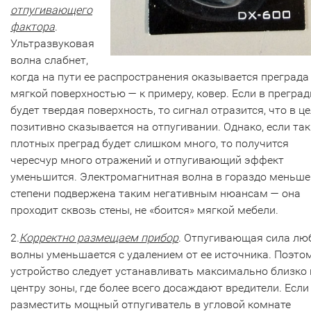
отпугивающего
фактора
.
Ультразвуковая
волна слабнет,
когда на пути ее распространения оказывается преграда
мягкой поверхностью — к примеру, ковер. Если в прегра
будет твердая поверхность, то сигнал отразится, что в ц
позитивно сказывается на отпугивании. Однако, если так
плотных преград будет слишком много, то получится
чересчур много отражений и отпугивающий эффект
уменьшится. Электромагнитная волна в гораздо меньше
степени подвержена таким негативным нюансам — она
проходит сквозь стены, не «боится» мягкой мебели.
2.
Корректно размещаем прибор
. Отпугивающая сила лю
волны уменьшается с удалением от ее источника. Поэто
устройство следует устанавливать максимально близко 
центру зоны, где более всего досаждают вредители. Если
разместить мощный отпугиватель в угловой комнате