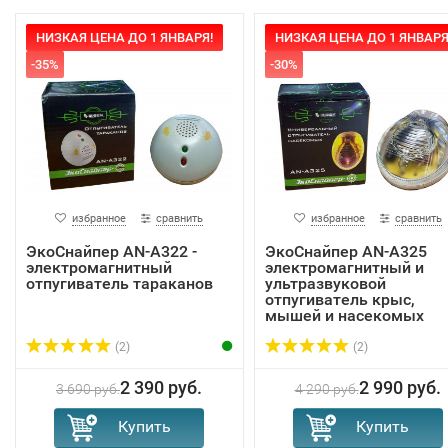
НИЗКАЯ ЦЕНА ДО 1 ЯНВАРЯ!
НИЗКАЯ ЦЕНА ДО 1 ЯНВАРЯ
-35%
-30%
избранное
сравнить
избранное
сравнить
ЭкоСнайпер AN-A322 -
ЭкоСнайпер AN-A325
электромагнитный
электромагнитный и
отпугиватель тараканов
ультразвуковой
отпугиватель крыс,
мышей и насекомых
(2)
(2)
2 390 руб.
2 990 руб.
3 690 руб.
4 290 руб.