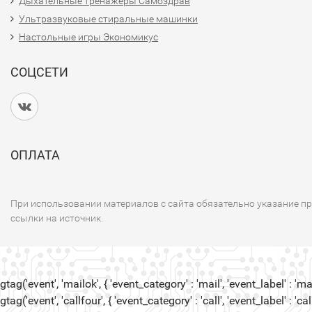
Дыхательные тренажеры Самоздрав
Ультразвуковые стиральные машинки
Настольные игры Экономикус
СОЦСЕТИ
ОПЛАТА
При использовании материалов с сайта обязательно указание п
ссылки на источник.
gtag('event', 'mailok', { 'event_category' : 'mail', 'event_label' : 'mail
gtag('event', 'callfour', { 'event_category' : 'call', 'event_label' : 'call