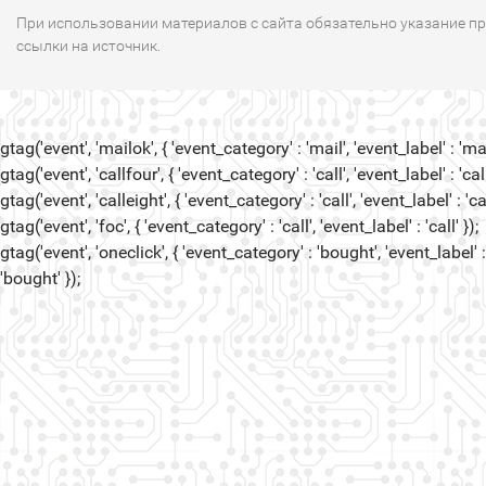
При использовании материалов с сайта обязательно указание п
ссылки на источник.
gtag('event', 'mailok', { 'event_category' : 'mail', 'event_label' : 'mail
gtag('event', 'callfour', { 'event_category' : 'call', 'event_label' : 'call
gtag('event', 'calleight', { 'event_category' : 'call', 'event_label' : 'cal
gtag('event', 'foc', { 'event_category' : 'call', 'event_label' : 'call' });
gtag('event', 'oneclick', { 'event_category' : 'bought', 'event_label' :
'bought' });