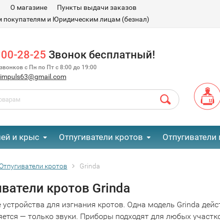
и
О магазине
Пункты выдачи заказов
 покупателям и Юридическим лицам (безнал)
100-28-25
Звонок бесплатный!
вонков с Пн по Пт с 8:00 до 19:00
.impuls63@gmail.com
ей и крыс
Отпугиватели кротов
Отпугиватели 
Отпугиватели кротов
Grinda
ватели кротов Grinda
устройства для изгнания кротов. Одна модель Grinda дейс
яется — только звуки. Приборы подходят для любых участк