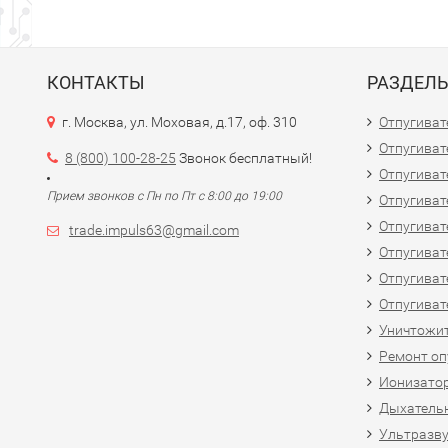
КОНТАКТЫ
РАЗДЕЛ
г. Москва, ул. Моховая, д.17, оф. 310
Отпугиват
Отпугиват
8 (800) 100-28-25
Звонок бесплатный!
Отпугиват
Прием звонков с Пн по Пт с 8:00 до 19:00
Отпугиват
Отпугиват
trade.impuls63@gmail.com
Отпугиват
Отпугиват
Отпугиват
Уничтожит
Ремонт оп
Ионизато
Дыхатель
Ультразв