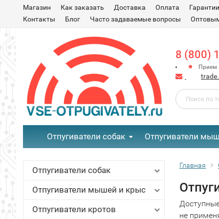
Магазин
Как заказать
Доставка
Оплата
Гаранти
Контакты
Блог
Часто задаваемые вопросы
Оптовым
8 (800) 
Прием з
trade
Отпугиватели собак
Отпугиватели мыш
Главная
Отпугиватели собак
Отпуги
Отпугиватели мышей и крыс
Доступные 
Отпугиватели кротов
не примен