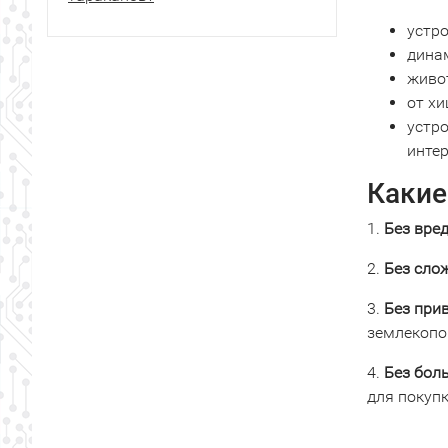
устро
динам
живо
от хи
устр
инте
Какие
1.
Без вре
2.
Без сло
3.
Без при
землекопо
4.
Без бол
для покупк