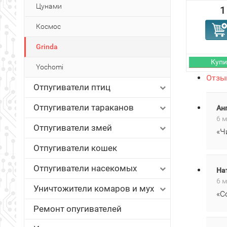
Цунами
1
Космос
Grinda
Yochomi
Отзыв
Отпугиватели птиц
Отпугиватели тараканов
Ан
6 м
Отпугиватели змей
«Ч
Отпугиватели кошек
Отпугиватели насекомых
На
6 м
Уничтожители комаров и мух
«С
Ремонт опугивателей