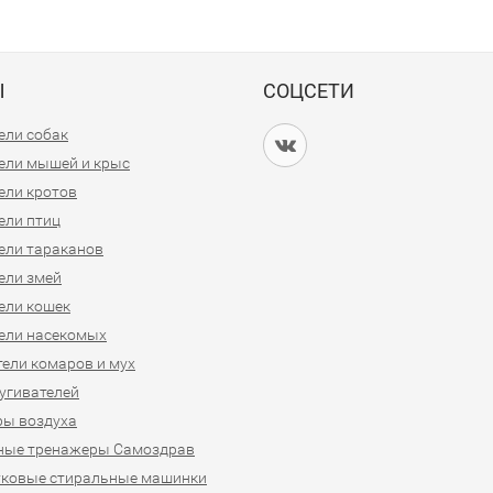
Ы
СОЦСЕТИ
ели собак
ели мышей и крыс
ели кротов
ели птиц
ели тараканов
ели змей
ели кошек
ели насекомых
ели комаров и мух
угивателей
ры воздуха
ные тренажеры Самоздрав
уковые стиральные машинки