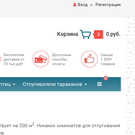
Вход
Регистрация
Корзина
0 руб.
0
Бесплатная
Доступные
Свыше
доставка от
способы
1 500+
10 тыс руб!
оплаты
товаров
10
птиц
Отпугиватели тараканов
2
твует на 500 м
. Никаких химикатов для отпугивания
ов.