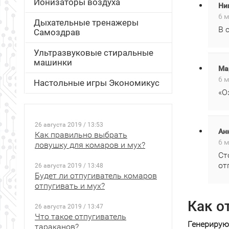
Ионизаторы воздуха
Ни
6 м
Дыхательные тренажеры
В 
Самоздрав
Ультразвуковые стиральные
машинки
Ма
6 м
Настольные игры Экономикус
«О
26 августа 2019 / 13:53
Ан
Как правильно выбрать
6 м
ловушку для комаров и мух?
Ст
от
26 августа 2019 / 13:48
Будет ли отпугиватель комаров
отпугивать и мух?
Как о
26 августа 2019 / 13:47
Что такое отпугиватель
Генерирую
тараканов?