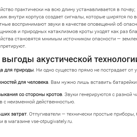
йство практически на всю длину устанавливается в почву;
ик внутри корпуса создает сигналы, которые ширятся по в
тные воспринимают звуки в качестве оповещений об опасн
щников и природных катаклизмов кроты уходят как раз бла
ойства становятся мнимым источником опасности — землек
рпретируют.
 выгоды акустической технологи
да для природы
. Ни одно существо прямо не пострадает от у
жностей для человека
. Вам нужно лишь вставить батарейки 
выкания со стороны кротов
. Звуки генерируются с разной 
в с неизменной действенностью.
ьших затрат
. Отпугиватели — технически простые приборы,
и в магазине vse-otpugivately.ru.