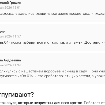
колай Гришин
ая 2026 13:01
самосвале завелись мыши -в магазине посоветовали модел
рия
ая 2026 11:57
зв.04» помог избавиться и от кротов, и от змей. Доставили
на Андреевна
ая 2026 11:34
олкнулись с нашествием воробьёв и синиц в саду — они ун
пугиватель «Оп.01», и это сработало: птицы улетели, а уро
тпугивают?
тся звуки, которые неприятны для всех кротов
. Работает 