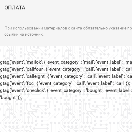
ОПЛАТА
При использовании материалов с сайта обязательно указание п
ссылки на источник.
gtag('event', 'mailok', { 'event_category' : 'mail', 'event_label' : 'mail
gtag('event', 'callfour', { 'event_category' : 'call', 'event_label' : 'call
gtag('event', 'calleight', { 'event_category' : 'call', 'event_label' : 'cal
gtag('event', 'foc', { 'event_category' : 'call', 'event_label' : 'call' });
gtag('event', 'oneclick', { 'event_category' : 'bought', 'event_label' :
'bought' });