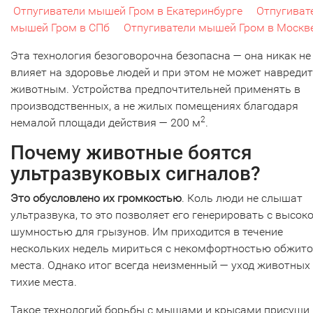
Отпугиватели мышей Гром в Екатеринбурге
Отпугиват
мышей Гром в СПб
Отпугиватели мышей Гром в Москв
Эта технология безоговорочна безопасна — она никак не
влияет на здоровье людей и при этом не может навреди
животным. Устройства предпочтительней применять в
производственных, а не жилых помещениях благодаря
2
немалой площади действия — 200 м
.
Почему животные боятся
ультразвуковых сигналов?
Это обусловлено их громкостью
. Коль люди не слышат
ультразвука, то это позволяет его генерировать с высок
шумностью для грызунов. Им приходится в течение
нескольких недель мириться с некомфортностью обжито
места. Однако итог всегда неизменный — уход животных
тихие места.
Такое технологий борьбы с мышами и крысами присущи