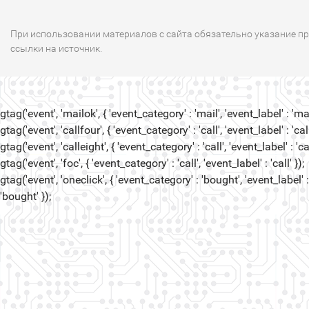
При использовании материалов с сайта обязательно указание п
ссылки на источник.
gtag('event', 'mailok', { 'event_category' : 'mail', 'event_label' : 'mail
gtag('event', 'callfour', { 'event_category' : 'call', 'event_label' : 'call
gtag('event', 'calleight', { 'event_category' : 'call', 'event_label' : 'cal
gtag('event', 'foc', { 'event_category' : 'call', 'event_label' : 'call' });
gtag('event', 'oneclick', { 'event_category' : 'bought', 'event_label' :
'bought' });