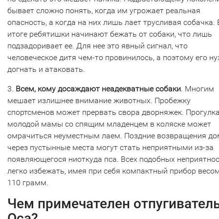
бывает сложно понять, когда им угрожает реальная
опасность, а когда на них лишь лает трусливая собачка. 
итоге ребятишки начинают бежать от собаки, что лишь
подзадоривает ее. Для нее это явный сигнал, что
человеческое дитя чем-то провинилось, а поэтому его н
догнать и атаковать.
3.
Всем, кому досаждают неадекватные собаки
. Многим
мешает излишнее внимание животных. Пробежку
спортсменов может прервать свора дворняжек. Прогулк
молодой мамы со спящим младенцем в коляске может
омрачиться неуместным лаем. Поздние возвращения д
через пустынные места могут стать неприятными из-за
появляющегося ниоткуда пса. Всех подобных неприятно
легко избежать, имея при себя компактный прибор весом
110 грамм.
Чем примечателен отпугивател
Оса?