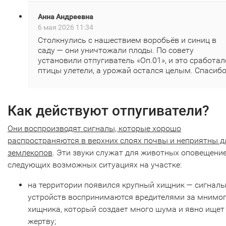
Анна Андреевна
6 мая 2026 11:34
Столкнулись с нашествием воробьёв и синиц в
саду — они уничтожали плоды. По совету
установили отпугиватель «Оп.01», и это сработал
птицы улетели, а урожай остался целым. Спасибо
Как действуют отпугиватели?
Они воспроизводят сигналы, которые хорошо
распространяются в верхних слоях почвы и неприятны д
землекопов
. Эти звуки служат для животных оповещени
следующих возможных ситуациях на участке:
на территории появился крупный хищник — сигнал
устройств воспринимаются вредителями за мнимо
хищника, который создает много шума и явно ищет
жертву;