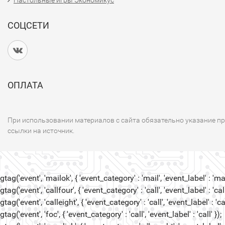
Настольные игры Экономикус
СОЦСЕТИ
ОПЛАТА
При использовании материалов с сайта обязательно указание п
ссылки на источник.
gtag('event', 'mailok', { 'event_category' : 'mail', 'event_label' : 'mail
gtag('event', 'callfour', { 'event_category' : 'call', 'event_label' : 'call
gtag('event', 'calleight', { 'event_category' : 'call', 'event_label' : 'cal
gtag('event', 'foc', { 'event_category' : 'call', 'event_label' : 'call' });