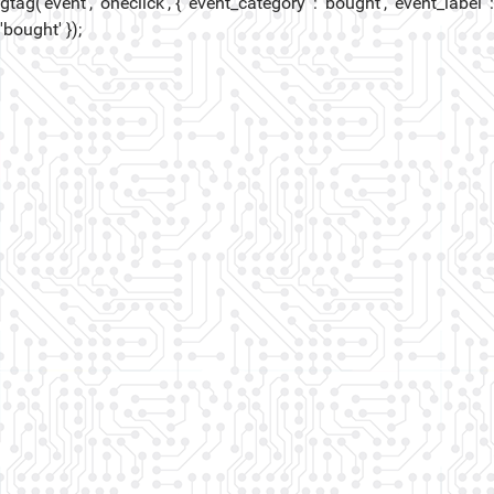
gtag('event', 'oneclick', { 'event_category' : 'bought', 'event_label' :
'bought' });