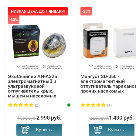
НИЗКАЯ ЦЕНА ДО 1 ЯНВАРЯ!
-35%
-30%
избранное
сравнить
избранное
сравнить
ЭкоСнайпер AN-A325
Мангуст SD-050 -
электромагнитный и
электромагнитный
ультразвуковой
отпугиватель тараканов
отпугиватель крыс,
прочих насекомых
мышей и насекомых
(2)
(1)
2 990 руб.
1 490 руб.
4 290 руб.
2 290 руб.