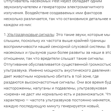
Отпугиватель насекомых Pest Reject обладает одним
звукоизлучателем и генератором электромагнитного
излучения. Воздействие создаваемых ими факторов
несколько различается, так что остановимся детальнее 
каждом из них:
1.
Ультразвуковые сигналы
. Это такие звуки, которые мы
слышим, поскольку их частота выше крайней границы
восприимчивости нашей сенсорной слуховой системы. В
насекомых и грызунов ушки более развиты за наши в эт
отношении, так что вредители слышат такие сигналы.
Отпугивание обуславливается существенной громкость
ультразвука. Именно мощность акустического давления 
дает животным нормально обитать в той зоне, где
раздаются высокочастотные сигналы. Они все время бу
настороженны, напуганы и подавлены, ультразвуковая
«сирена» не даст им нормально есть и размножаться. Чт
характерно — частота ультразвуков постоянно меняется,
каждую последующую минуту генерируется новый,