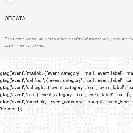
ОПЛАТА
При использовании материалов с сайта обязательно указание п
ссылки на источник.
gtag('event', 'mailok', { 'event_category' : 'mail', 'event_label' : 'mail
gtag('event', 'callfour', { 'event_category' : 'call', 'event_label' : 'call
gtag('event', 'calleight', { 'event_category' : 'call', 'event_label' : 'cal
gtag('event', 'foc', { 'event_category' : 'call', 'event_label' : 'call' });
gtag('event', 'oneclick', { 'event_category' : 'bought', 'event_label' :
'bought' });