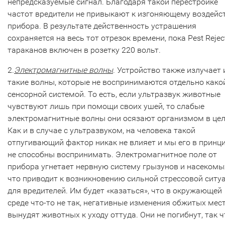
непредсказуемые сигнал. Благодаря такой перестройке
частот вредители не привыкают к изгоняющему воздей
прибора. В результате действенность устрашения
сохраняется на весь тот отрезок времени, пока Pest Rejec
тараканов включен в розетку 220 вольт.
2.
Электромагнитные волны
. Устройство также излучает 
такие волны, которые не воспринимаются отдельно како
сенсорной системой. То есть, если ультразвук животные
чувствуют лишь при помощи своих ушей, то слабые
электромагнитные волны они осязают организмом в це
Как и в случае с ультразвуком, на человека такой
отпугивающий фактор никак не влияет и мы его в принц
не способны воспринимать. Электромагнитное поле от
прибора угнетает нервную систему грызунов и насекомы
что приводит к возникновению сильной стрессовой ситу
для вредителей. Им будет «казаться», что в окружающей
среде что-то не так, негативные изменения обжитых мес
вынудят животных к уходу оттуда. Они не погибнут, так ч