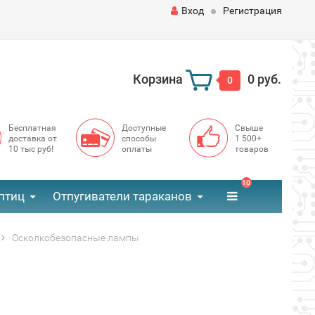
Вход
Регистрация
Корзина
0 руб.
0
Бесплатная
Доступные
Свыше
доставка от
способы
1 500+
10 тыс руб!
оплаты
товаров
10
птиц
Отпугиватели тараканов
Осколкобезопасные лампы