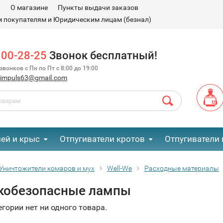
и
О магазине
Пункты выдачи заказов
 покупателям и Юридическим лицам (безнал)
100-28-25
Звонок бесплатный!
вонков с Пн по Пт с 8:00 до 19:00
.impuls63@gmail.com
ей и крыс
Отпугиватели кротов
Отпугиватели 
Уничтожители комаров и мух
Well-We
Расходные материалы
кобезопасные лампы
егории нет ни одного товара.