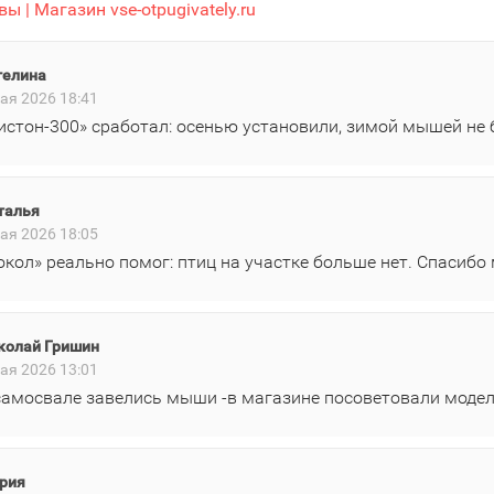
ы | Магазин vse-otpugivately.ru
гелина
ая 2026 18:41
истон‑300» сработал: осенью установили, зимой мышей не 
талья
ая 2026 18:05
окол» реально помог: птиц на участке больше нет. Спасибо
колай Гришин
ая 2026 13:01
самосвале завелись мыши -в магазине посоветовали модел
рия