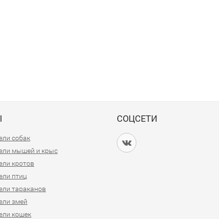
Ы
СОЦСЕТИ
ели собак
ели мышей и крыс
ели кротов
ели птиц
ели тараканов
ели змей
ели кошек