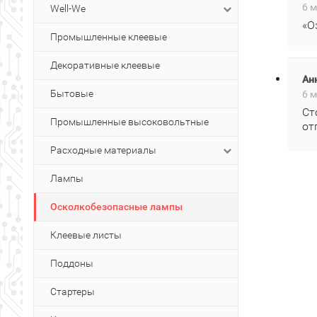
6 м
Well-We
«О
Промышленные клеевые
Декоративные клеевые
Ан
Бытовые
6 м
Ст
Промышленные высоковольтные
от
Расходные материалы
Лампы
Осколкобезопасные лампы
Клеевые листы
Поддоны
Стартеры