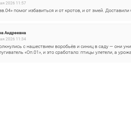
ая 2026 11:57
зв.04» помог избавиться и от кротов, и от змей. Доставили
на Андреевна
ая 2026 11:34
олкнулись с нашествием воробьёв и синиц в саду — они ун
пугиватель «Оп.01», и это сработало: птицы улетели, а уро