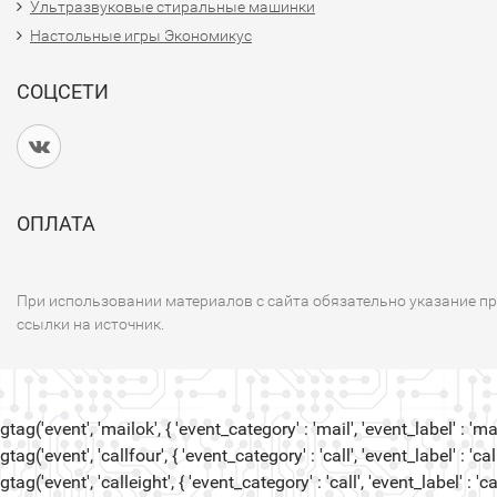
Ультразвуковые стиральные машинки
Настольные игры Экономикус
СОЦСЕТИ
ОПЛАТА
При использовании материалов с сайта обязательно указание п
ссылки на источник.
gtag('event', 'mailok', { 'event_category' : 'mail', 'event_label' : 'mail
gtag('event', 'callfour', { 'event_category' : 'call', 'event_label' : 'call
gtag('event', 'calleight', { 'event_category' : 'call', 'event_label' : 'cal