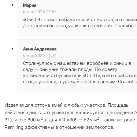
Мария
6 мая 2026 11:57
«Озв.04» помог избавиться и от кротов, и от змей
Доставили быстро, упаковка отличная. Спасибо!
Анна Андреевна
6 мая 2026 11:34
Столкнулись с нашествием воробьёв и синиц в
саду — они уничтожали плоды. По совету
установили отпугиватель «Оп.01», и это сработал
птицы улетели, а урожай остался целым. Спасибо
Изделия для отгона змей с любых участков. Площадь
действия одного отпугивателя варьируется: для модели A
2
2
312-V это 800 м
, а для AN-A309 — 625 м
. Также устройс
Remiling эффективны в отношении землекопов.