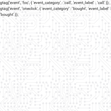
gtag('event', 'foc', { 'event_category' : 'call', 'event_label' : 'call' });
gtag('event', 'oneclick', { 'event_category' : 'bought', 'event_label' :
'bought' });