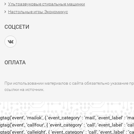
Ультразвуковые стиральные машинки
Настольные игры Экономикус
СОЦСЕТИ
ОПЛАТА
При использовании материалов с сайта обязательно указание п
ссылки на источник.
gtag('event', 'mailok', { 'event_category' : 'mail', 'event_label' : 'mail
gtag('event', 'callfour', { 'event_category' : 'call', 'event_label' : 'call
gtag('event', 'calleight', { 'event_category' : 'call', 'event_label' : 'cal