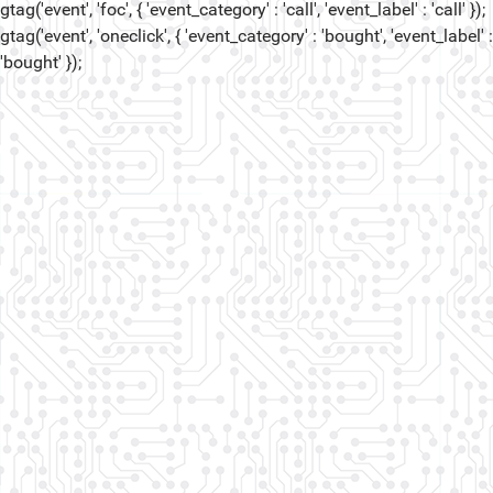
gtag('event', 'foc', { 'event_category' : 'call', 'event_label' : 'call' });
gtag('event', 'oneclick', { 'event_category' : 'bought', 'event_label' :
'bought' });