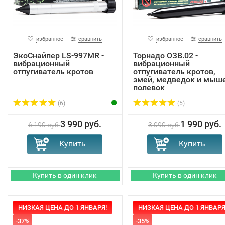
избранное
сравнить
избранное
сравнить
ЭкоСнайпер LS-997MR -
Торнадо ОЗВ.02 -
вибрационный
вибрационный
отпугиватель кротов
отпугиватель кротов,
змей, медведок и мыш
полевок
(6)
(5)
3 990 руб.
1 990 руб.
6 190 руб.
3 090 руб.
НИЗКАЯ ЦЕНА ДО 1 ЯНВАРЯ!
НИЗКАЯ ЦЕНА ДО 1 ЯНВАРЯ
-37%
-35%