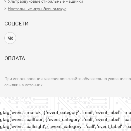
Ультразвуковые стиральные машинки
Настольные игры Экономикус
СОЦСЕТИ
ОПЛАТА
При использовании материалов с сайта обязательно указание п
ссылки на источник.
gtag('event', 'mailok', { 'event_category' : 'mail', 'event_label' : 'mail
gtag('event', 'callfour', { 'event_category' : 'call', 'event_label' : 'call
gtag('event', 'calleight', { 'event_category' : 'call', 'event_label' : 'cal