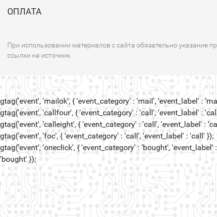
ОПЛАТА
При использовании материалов с сайта обязательно указание п
ссылки на источник.
gtag('event', 'mailok', { 'event_category' : 'mail', 'event_label' : 'mail
gtag('event', 'callfour', { 'event_category' : 'call', 'event_label' : 'call
gtag('event', 'calleight', { 'event_category' : 'call', 'event_label' : 'cal
gtag('event', 'foc', { 'event_category' : 'call', 'event_label' : 'call' });
gtag('event', 'oneclick', { 'event_category' : 'bought', 'event_label' :
'bought' });