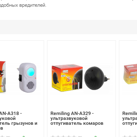
одобных вредителей.
 AN-A318 -
Remiling AN-A329 -
Remili
уковой
ультразвуковой
ультр
тель грызунов и
отпугиватель комаров
отпуг
ов