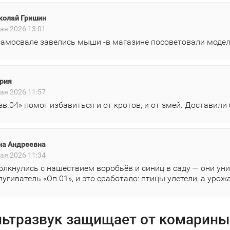
колай Гришин
ая 2026 13:01
самосвале завелись мыши -в магазине посоветовали модел
рия
ая 2026 11:57
зв.04» помог избавиться и от кротов, и от змей. Доставили
на Андреевна
ая 2026 11:34
олкнулись с нашествием воробьёв и синиц в саду — они ун
пугиватель «Оп.01», и это сработало: птицы улетели, а уро
льтразвук защищает от комарины