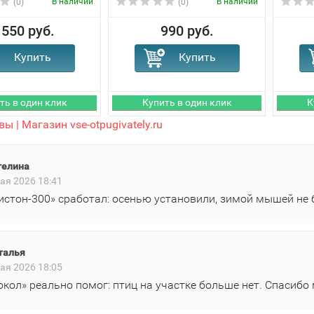
В наличии
В наличии
(0)
(0)
 550 руб.
990 руб.
ы | Магазин vse-otpugivately.ru
гелина
ая 2026 18:41
истон‑300» сработал: осенью установили, зимой мышей не 
талья
ая 2026 18:05
окол» реально помог: птиц на участке больше нет. Спасибо