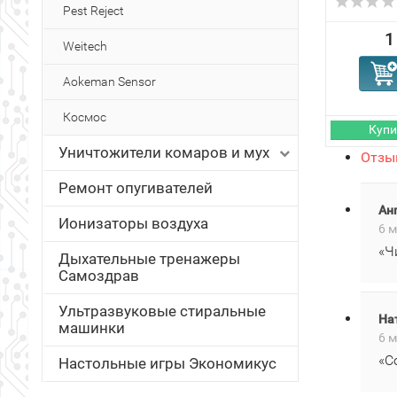
Pest Reject
1
Weitech
Aokeman Sensor
Космос
Уничтожители комаров и мух
Отзыв
Ремонт опугивателей
Ан
Ионизаторы воздуха
6 м
«Ч
Дыхательные тренажеры
Самоздрав
Ультразвуковые стиральные
На
машинки
6 м
«С
Настольные игры Экономикус