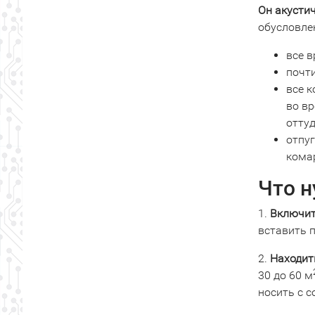
Он акустич
обусловле
все 
почт
все к
во в
отту
отпу
кома
Что н
1.
Включит
вставить 
2.
Находит
30 до 60 м
носить с с