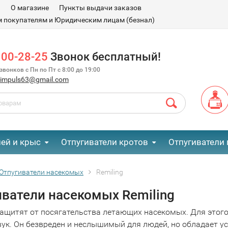
и
О магазине
Пункты выдачи заказов
 покупателям и Юридическим лицам (безнал)
100-28-25
Звонок бесплатный!
вонков с Пн по Пт с 8:00 до 19:00
.impuls63@gmail.com
ей и крыс
Отпугиватели кротов
Отпугиватели 
Отпугиватели насекомых
Remiling
иватели насекомых Remiling
ащитят от посягательства летающих насекомых. Для этого
вук. Он безвреден и неслышимый для людей, но обладает 