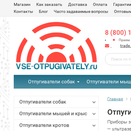
Магазин
Как заказать
Доставка
Оплата
Гаранти
Контакты
Блог
Часто задаваемые вопросы
Оптовым
8 (800) 
Прием з
trade
Отпугиватели собак
Отпугиватели мыш
Главная
Отпугиватели собак
Отпуг
Отпугиватели мышей и крыс
Приборы з
Отпугиватели кротов
— ультраз