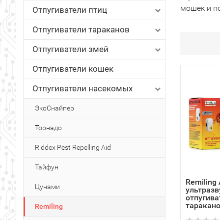
мошек и п
Отпугиватели птиц
Отпугиватели тараканов
Отпугиватели змей
Отпугиватели кошек
Отпугиватели насекомых
ЭкоСнайпер
Торнадо
Riddex Pest Repelling Aid
Тайфун
Remiling
Цунами
ультразв
отпугива
таракан
Remiling