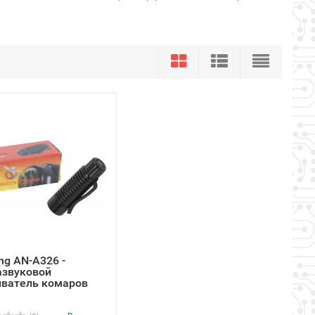
ng AN-A326 -
азвуковой
иватель комаров