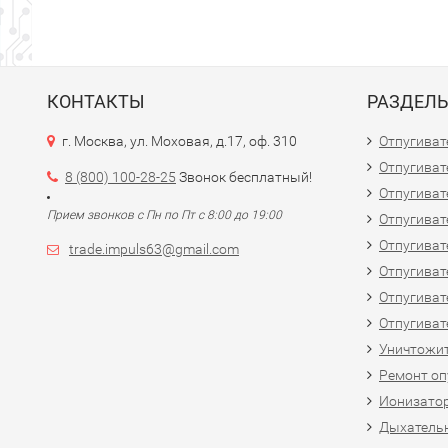
КОНТАКТЫ
РАЗДЕЛ
г. Москва, ул. Моховая, д.17, оф. 310
Отпугиват
Отпугиват
8 (800) 100-28-25
Звонок бесплатный!
Отпугиват
Прием звонков с Пн по Пт с 8:00 до 19:00
Отпугиват
Отпугиват
trade.impuls63@gmail.com
Отпугиват
Отпугиват
Отпугиват
Уничтожит
Ремонт оп
Ионизато
Дыхатель