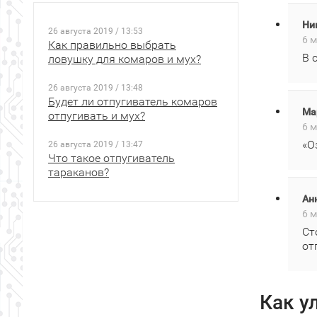
Ни
26 августа 2019 / 13:53
6 м
Как правильно выбрать
В 
ловушку для комаров и мух?
26 августа 2019 / 13:48
Будет ли отпугиватель комаров
Ма
отпугивать и мух?
6 м
«О
26 августа 2019 / 13:47
Что такое отпугиватель
тараканов?
Ан
6 м
Ст
от
Как у