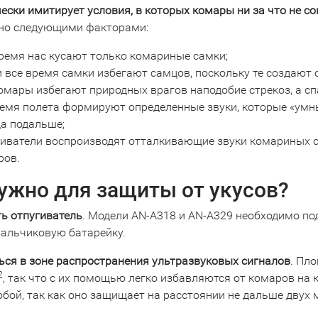
ески имитирует условия, в которых комары ни за что не с
но следующими факторами:
время нас кусают только комариные самки;
и все время самки избегают самцов, поскольку те создают
омары избегают природных врагов наподобие стрекоз, а сп
ремя полета формируют определенные звуки, которые «умн
да подальше;
гиватели воспроизводят отталкивающие звуки комариных са
ров.
ужно для защиты от укусов?
ь отпугиватель
. Модели AN-A318 и AN-A329 необходимо под
пальчиковую батарейку.
ься в зоне распространения ультразвуковых сигналов
. Пл
2
, так что с их помощью легко избавляются от комаров на 
обой, так как оно защищает на расстоянии не дальше двух 