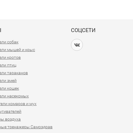
Ы
СОЦСЕТИ
ели собак
ели мышей и крыс
ели кротов
ели птиц
ели тараканов
ели змей
ели кошек
ели насекомых
ели комаров и мух
угивателей
ры воздуха
ные тренажеры Самоздрав