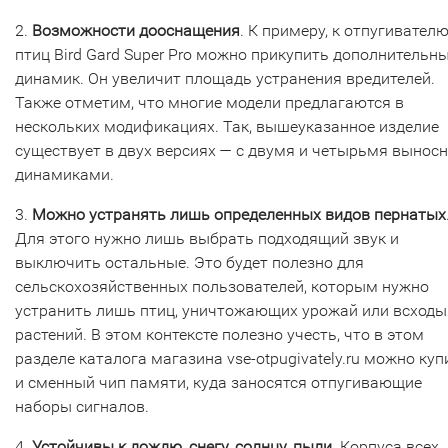
2.
Возможности дооснащения
. К примеру, к отпугивател
птиц Bird Gard Super Pro можно прикупить дополнительн
динамик. Он увеличит площадь устранения вредителей.
Также отметим, что многие модели предлагаются в
нескольких модификациях. Так, вышеуказанное изделие
существует в двух версиях — с двумя и четырьмя вынос
динамиками.
3.
Можно устранять лишь определенных видов пернатых
Для этого нужно лишь выбрать подходящий звук и
выключить остальные. Это будет полезно для
сельскохозяйственных пользователей, которым нужно
устранить лишь птиц, уничтожающих урожай или всходы
растений. В этом контексте полезно учесть, что в этом
разделе каталога магазина vse-otpugivately.ru можно куп
и сменный чип памяти, куда заносятся отпугивающие
наборы сигналов.
4.
Устойчивы к дождю, снегу, солнцу, пыли
. Корпуса всех