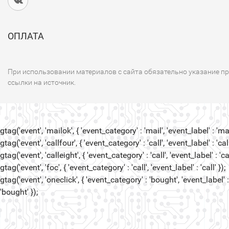
ОПЛАТА
При использовании материалов с сайта обязательно указание п
ссылки на источник.
gtag('event', 'mailok', { 'event_category' : 'mail', 'event_label' : 'mail
gtag('event', 'callfour', { 'event_category' : 'call', 'event_label' : 'call
gtag('event', 'calleight', { 'event_category' : 'call', 'event_label' : 'cal
gtag('event', 'foc', { 'event_category' : 'call', 'event_label' : 'call' });
gtag('event', 'oneclick', { 'event_category' : 'bought', 'event_label' :
'bought' });