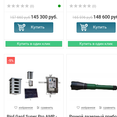
(0)
(0)
145 300 руб.
148 600 ру
157 660 руб.
165 596 руб.
-5%
избранное
сравнить
избранное
сравнить
Bird Gard Super Pro AMP -
Ручной лазерный прибо