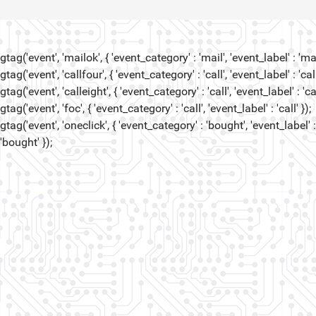
gtag('event', 'mailok', { 'event_category' : 'mail', 'event_label' : 'mail
gtag('event', 'callfour', { 'event_category' : 'call', 'event_label' : 'call
gtag('event', 'calleight', { 'event_category' : 'call', 'event_label' : 'cal
gtag('event', 'foc', { 'event_category' : 'call', 'event_label' : 'call' });
gtag('event', 'oneclick', { 'event_category' : 'bought', 'event_label' :
'bought' });