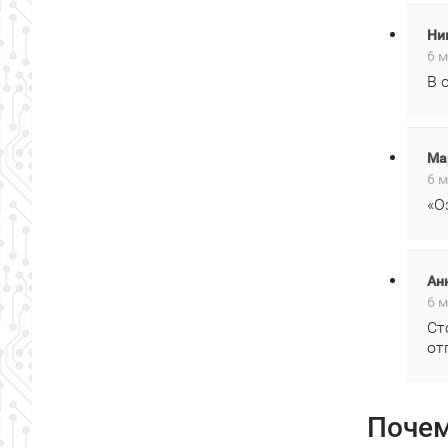
Ни
6 м
В 
Ма
6 м
«О
Ан
6 м
Ст
от
Почем