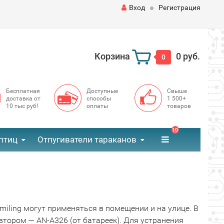
Вход
Регистрация
Корзина
0 руб.
0
Бесплатная
Доступные
Свыше
доставка от
способы
1 500+
10 тыс руб!
оплаты
товаров
10
птиц
Отпугиватели тараканов
iling могут применяться в помещении и на улице. В
 втором — AN-A326 (от батареек). Для устранения