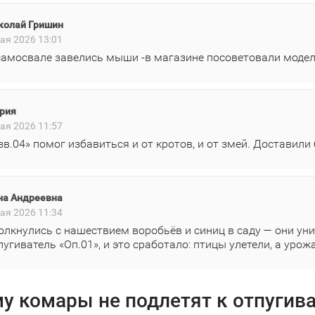
колай Гришин
ая 2026 13:01
самосвале завелись мыши -в магазине посоветовали модел
рия
ая 2026 11:57
зв.04» помог избавиться и от кротов, и от змей. Доставили
на Андреевна
ая 2026 11:34
олкнулись с нашествием воробьёв и синиц в саду — они ун
пугиватель «Оп.01», и это сработало: птицы улетели, а уро
у комары не подлетят к отпугив