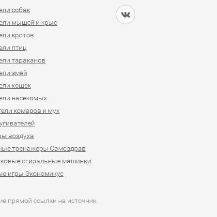
ели собак
ели мышей и крыс
ели кротов
ели птиц
ели тараканов
ели змей
ели кошек
ели насекомых
ели комаров и мух
угивателей
ры воздуха
ные тренажеры Самоздрав
уковые стиральные машинки
ые игры Экономикус
ие прямой ссылки на источник.