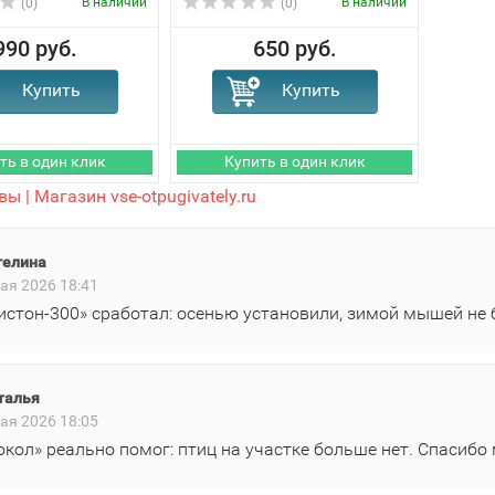
В наличии
В наличии
(0)
(0)
990 руб.
650 руб.
ы | Магазин vse-otpugivately.ru
гелина
ая 2026 18:41
истон‑300» сработал: осенью установили, зимой мышей не 
талья
ая 2026 18:05
окол» реально помог: птиц на участке больше нет. Спасибо