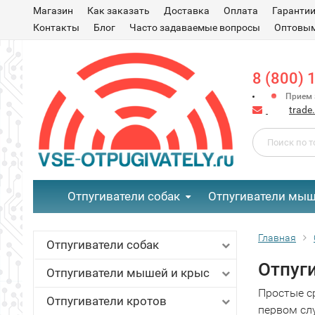
Магазин
Как заказать
Доставка
Оплата
Гаранти
Контакты
Блог
Часто задаваемые вопросы
Оптовым
8 (800) 
Прием з
trade
Отпугиватели собак
Отпугиватели мыш
Главная
Отпугиватели собак
Отпуг
Отпугиватели мышей и крыс
Простые с
Отпугиватели кротов
первом слу