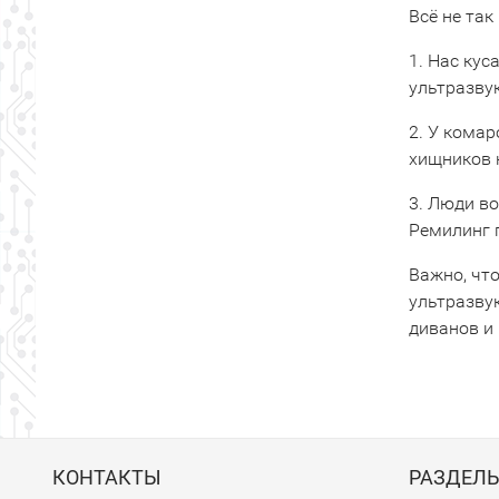
Всё не так
1. Нас ку
ультразвук
2. У комар
хищников 
3. Люди во
Ремилинг 
Важно, чт
ультразву
диванов и 
КОНТАКТЫ
РАЗДЕЛ