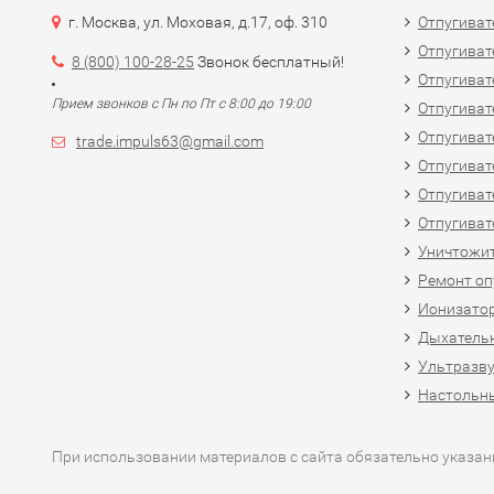
г. Москва, ул. Моховая, д.17, оф. 310
Отпугиват
Отпугиват
8 (800) 100-28-25
Звонок бесплатный!
Отпугиват
Прием звонков с Пн по Пт с 8:00 до 19:00
Отпугиват
Отпугиват
trade.impuls63@gmail.com
Отпугиват
Отпугиват
Отпугиват
Уничтожит
Ремонт оп
Ионизато
Дыхатель
Ультразв
Настольн
При использовании материалов с сайта обязательно указан