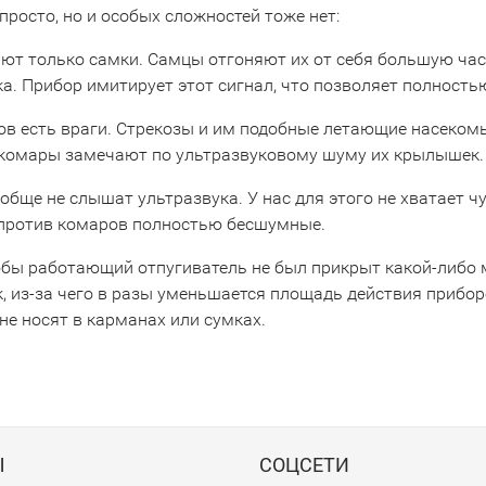
 просто, но и особых сложностей тоже нет:
сают только самки. Самцы отгоняют их от себя большую ча
а. Прибор имитирует этот сигнал, что позволяет полность
ов есть враги. Стрекозы и им подобные летающие насекомы
комары замечают по ультразвуковому шуму их крылышек. О
обще не слышат ультразвука. У нас для этого не хватает ч
против комаров полностью бесшумные.
обы работающий отпугиватель не был прикрыт какой-либо 
к, из-за чего в разы уменьшается площадь действия прибо
не носят в карманах или сумках.
Ы
СОЦСЕТИ