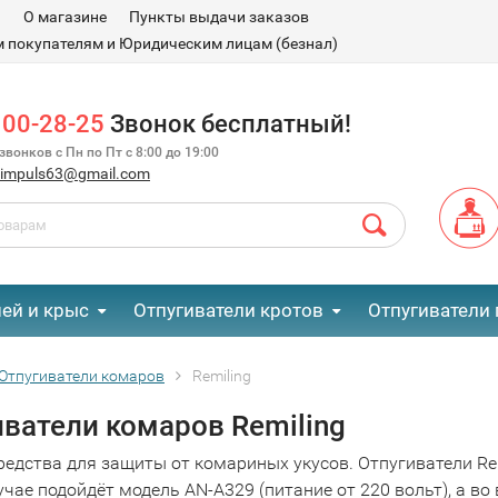
и
О магазине
Пункты выдачи заказов
 покупателям и Юридическим лицам (безнал)
100-28-25
Звонок бесплатный!
вонков с Пн по Пт с 8:00 до 19:00
.impuls63@gmail.com
ей и крыс
Отпугиватели кротов
Отпугиватели 
Отпугиватели комаров
Remiling
иватели комаров Remiling
редства для защиты от комариных укусов. Отпугиватели Rem
чае подойдёт модель AN-A329 (питание от 220 вольт), а во