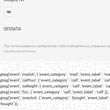
ОПЛАТА
При использовании материалов с сайта обязательно указание п
ссылки на источник.
gtag('event', 'mailok', { 'event_category' : 'mail', 'event_label' : 'mail
gtag('event', 'callfour', { 'event_category' : 'call', 'event_label' : 'call
gtag('event', 'calleight', { 'event_category' : 'call', 'event_label' : 'cal
gtag('event', 'foc', { 'event_category' : 'call', 'event_label' : 'call' });
gtag('event', 'oneclick', { 'event_category' : 'bought', 'event_label' :
'bought' });