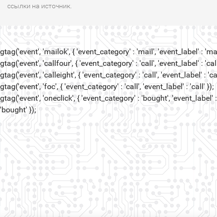
ссылки на источник.
gtag('event', 'mailok', { 'event_category' : 'mail', 'event_label' : 'mail
gtag('event', 'callfour', { 'event_category' : 'call', 'event_label' : 'call
gtag('event', 'calleight', { 'event_category' : 'call', 'event_label' : 'cal
gtag('event', 'foc', { 'event_category' : 'call', 'event_label' : 'call' });
gtag('event', 'oneclick', { 'event_category' : 'bought', 'event_label' :
'bought' });