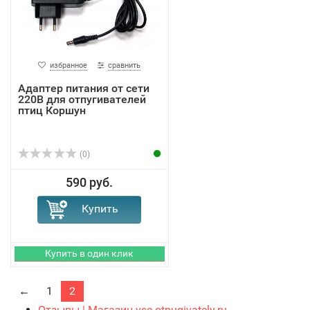
избранное
сравнить
Адаптер питания от сети
220В для отпугивателей
птиц Коршун
(0)
590 руб.
←
1
2
Отзывы | Магазин vse-otpugivately.ru