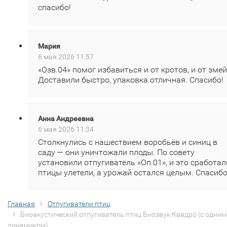
спасибо!
Мария
6 мая 2026 11:57
«Озв.04» помог избавиться и от кротов, и от змей
Доставили быстро, упаковка отличная. Спасибо!
Анна Андреевна
6 мая 2026 11:34
Столкнулись с нашествием воробьёв и синиц в
саду — они уничтожали плоды. По совету
установили отпугиватель «Оп.01», и это сработал
птицы улетели, а урожай остался целым. Спасибо
Главная
Отпугиватели птиц
Биоакустический отпугиватель птиц Биозвук Квадро (с одним
динамиком)