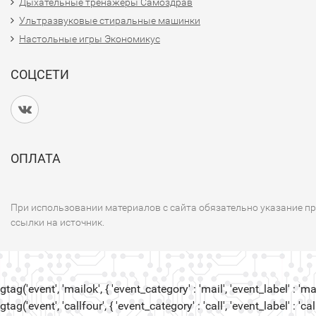
Дыхательные тренажеры Самоздрав
Ультразвуковые стиральные машинки
Настольные игры Экономикус
СОЦСЕТИ
ОПЛАТА
При использовании материалов с сайта обязательно указание п
ссылки на источник.
gtag('event', 'mailok', { 'event_category' : 'mail', 'event_label' : 'mail
gtag('event', 'callfour', { 'event_category' : 'call', 'event_label' : 'call