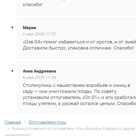
спасибо!
Мария
6 мая 2026 11:57
«Озв.04» помог избавиться и от кротов, и от змей
Доставили быстро, упаковка отличная. Спасибо!
Анна Андреевна
6 мая 2026 11:34
Столкнулись с нашествием воробьёв и синиц в
саду — они уничтожали плоды. По совету
установили отпугиватель «Оп.01», и это сработал
птицы улетели, а урожай остался целым. Спасибо
Главная
Отпугиватели птиц
Биоакустический отпугиватель птиц Биозвук Квадро (с двумя
динамиками)