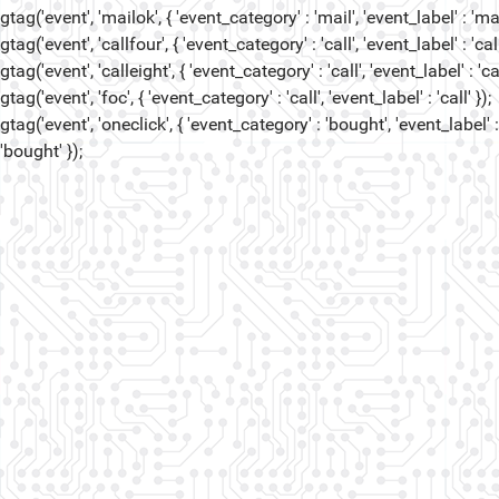
gtag('event', 'mailok', { 'event_category' : 'mail', 'event_label' : 'mail
gtag('event', 'callfour', { 'event_category' : 'call', 'event_label' : 'call
gtag('event', 'calleight', { 'event_category' : 'call', 'event_label' : 'cal
gtag('event', 'foc', { 'event_category' : 'call', 'event_label' : 'call' });
gtag('event', 'oneclick', { 'event_category' : 'bought', 'event_label' :
'bought' });