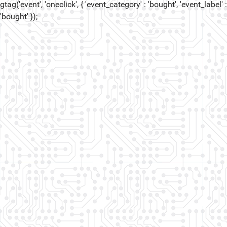
gtag('event', 'oneclick', { 'event_category' : 'bought', 'event_label' :
'bought' });