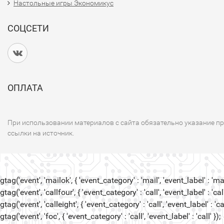
Настольные игры Экономикус
СОЦСЕТИ
ОПЛАТА
При использовании материалов с сайта обязательно указание п
ссылки на источник.
gtag('event', 'mailok', { 'event_category' : 'mail', 'event_label' : 'mail
gtag('event', 'callfour', { 'event_category' : 'call', 'event_label' : 'call
gtag('event', 'calleight', { 'event_category' : 'call', 'event_label' : 'cal
gtag('event', 'foc', { 'event_category' : 'call', 'event_label' : 'call' });