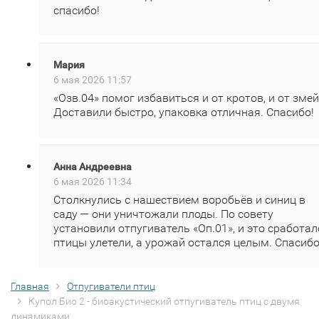
спасибо!
Мария
6 мая 2026 11:57
«Озв.04» помог избавиться и от кротов, и от змей
Доставили быстро, упаковка отличная. Спасибо!
Анна Андреевна
6 мая 2026 11:34
Столкнулись с нашествием воробьёв и синиц в
саду — они уничтожали плоды. По совету
установили отпугиватель «Оп.01», и это сработал
птицы улетели, а урожай остался целым. Спасибо
Главная
Отпугиватели птиц
Купол Био 2 - биоакустический отпугиватель птиц с двумя
динамиками