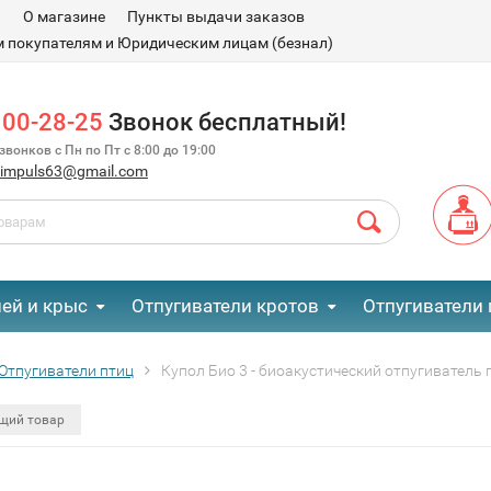
и
О магазине
Пункты выдачи заказов
 покупателям и Юридическим лицам (безнал)
100-28-25
Звонок бесплатный!
вонков с Пн по Пт с 8:00 до 19:00
.impuls63@gmail.com
ей и крыс
Отпугиватели кротов
Отпугиватели 
Отпугиватели птиц
Купол Био 3 - биоакустический отпугиватель
щий товар