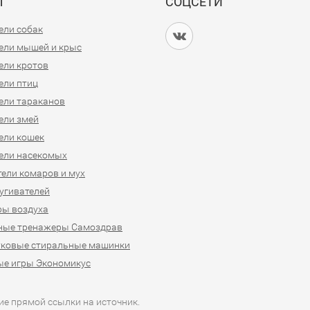
Ы
СОЦСЕТИ
ели собак
ели мышей и крыс
ели кротов
ели птиц
ели тараканов
ели змей
ели кошек
ели насекомых
ели комаров и мух
угивателей
ры воздуха
ные тренажеры Самоздрав
уковые стиральные машинки
ые игры Экономикус
ие прямой ссылки на источник.