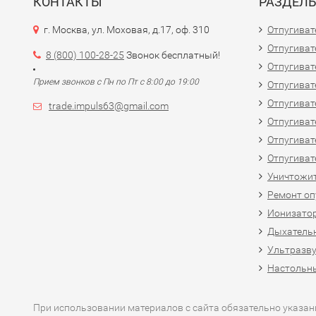
КОНТАКТЫ
РАЗДЕЛ
г. Москва, ул. Моховая, д.17, оф. 310
Отпугиват
Отпугиват
8 (800) 100-28-25
Звонок бесплатный!
Отпугиват
Прием звонков с Пн по Пт с 8:00 до 19:00
Отпугиват
Отпугиват
trade.impuls63@gmail.com
Отпугиват
Отпугиват
Отпугиват
Уничтожит
Ремонт оп
Ионизато
Дыхатель
Ультразв
Настольн
При использовании материалов с сайта обязательно указан