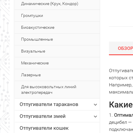
Динамические (Крук, Кондор)
Громпушки
Биоакустические
Промышленные
ОБЗО
Визуальные
Механические
Отпугиват
Лазерные
которых с
Например,
Для высоковольтных линий
максималь
электропередач
Какие
Отпугиватели тараканов
1.
Оптимал
Отпугиватели змей
децибел — 
Отпугиватели кошек
подключаю