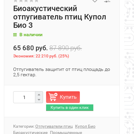
Биоакустический
отпугиватель птиц Купол
Био 3
В наличии
65 680 руб.
87 890 руб.
Экономия:
22 210 руб.
(
25%
)
Отпугиватель защитит от птиц площадь до
2,5 гектар.
Купить
Категории:
Отпугиватели птиц
Купол Био
Биоакустические
Промышленные