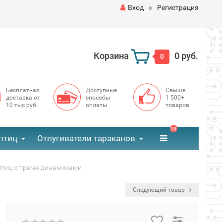
Вход
Регистрация
Корзина
0 руб.
0
Бесплатная
Доступные
Свыше
доставка от
способы
1 500+
10 тыс руб!
оплаты
товаров
10
птиц
Отпугиватели тараканов
 птиц с тремя динамиками
Следующий товар