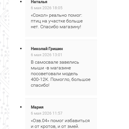
Наталья
6 мая 2026 18:05
«Сокол» реально помог:
птиц на участке больше
нет. Спасибо магазину!
Николай Гришин
6 мая 2026 13:01
В самосвале завелись
мыши -в магазине
посоветовали модель
400‑12К. Помогло, большое
спасибо!
Мария
6 мая 2026 11:57
«Озв.04» помог избавиться
и от кротов, и от змей.