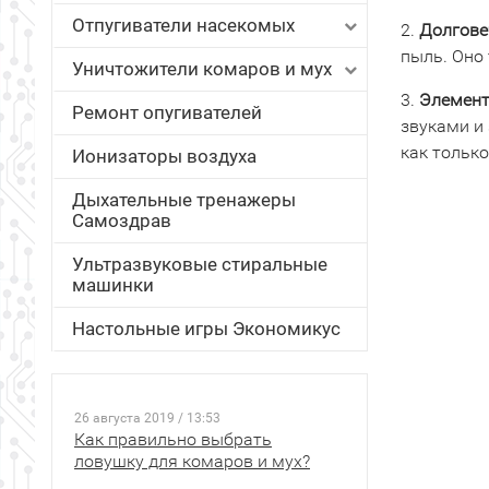
Отпугиватели насекомых
2.
Долгове
пыль. Оно 
Уничтожители комаров и мух
3.
Элемент
Ремонт опугивателей
звуками и
как только
Ионизаторы воздуха
Дыхательные тренажеры
Самоздрав
Ультразвуковые стиральные
машинки
Настольные игры Экономикус
26 августа 2019 / 13:53
Как правильно выбрать
ловушку для комаров и мух?