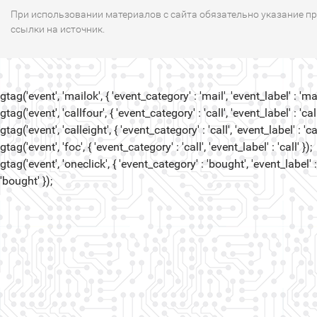
При использовании материалов с сайта обязательно указание п
ссылки на источник.
gtag('event', 'mailok', { 'event_category' : 'mail', 'event_label' : 'mail
gtag('event', 'callfour', { 'event_category' : 'call', 'event_label' : 'call
gtag('event', 'calleight', { 'event_category' : 'call', 'event_label' : 'cal
gtag('event', 'foc', { 'event_category' : 'call', 'event_label' : 'call' });
gtag('event', 'oneclick', { 'event_category' : 'bought', 'event_label' :
'bought' });