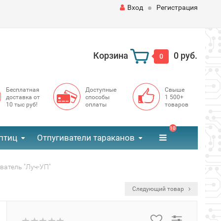
Вход
Регистрация
Корзина
0 руб.
0
Бесплатная
Доступные
Свыше
доставка от
способы
1 500+
10 тыс руб!
оплаты
товаров
10
птиц
Отпугиватели тараканов
атель "Луч-УП"
Следующий товар