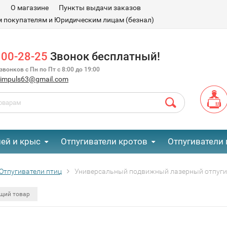
и
О магазине
Пункты выдачи заказов
 покупателям и Юридическим лицам (безнал)
100-28-25
Звонок бесплатный!
вонков с Пн по Пт с 8:00 до 19:00
.impuls63@gmail.com
ей и крыс
Отпугиватели кротов
Отпугиватели 
Отпугиватели птиц
Универсальный подвижный лазерный отпугив
щий товар