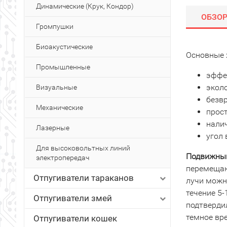
Динамические (Крук, Кондор)
ОБЗО
Громпушки
Биоакустические
Основные 
Промышленные
эффе
эколо
Визуальные
безв
Механические
прост
нали
Лазерные
угол 
Для высоковольтных линий
Подвижный
электропередач
перемещающ
Отпугиватели тараканов
лучи можн
течение 5
Отпугиватели змей
подтверди
темное вр
Отпугиватели кошек