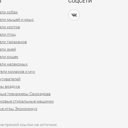
Ы
СОЦСЕТИ
ели собак
ели мышей и крыс
ели кротов
ели птиц
ели тараканов
ели змей
ели кошек
ели насекомых
ели комаров и мух
угивателей
ры воздуха
ные тренажеры Самоздрав
уковые стиральные машинки
ые игры Экономикус
ие прямой ссылки на источник.