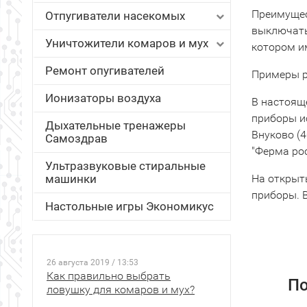
Преимущес
Отпугиватели насекомых
выключать
Уничтожители комаров и мух
котором им
Ремонт опугивателей
Примеры р
Ионизаторы воздуха
В настоящ
приборы и
Дыхательные тренажеры
Внуково (4
Самоздрав
"Ферма рос
Ультразвуковые стиральные
машинки
На открыт
приборы. 
Настольные игры Экономикус
26 августа 2019 / 13:53
Как правильно выбрать
По
ловушку для комаров и мух?