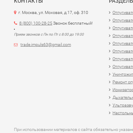
КОНТАКТЫ
РАЗДЕЛ
г. Москва, ул. Моховая, д.17, оф. 310
Отпугиват
Отпугиват
8 (800) 100-28-25
Звонок бесплатный!
Отпугиват
Прием звонков с Пн по Пт с 8:00 до 19:00
Отпугиват
Отпугиват
trade.impuls63@gmail.com
Отпугиват
Отпугиват
Отпугиват
Уничтожит
Ремонт оп
Ионизато
Дыхатель
Ультразв
Настольн
При использовании материалов с сайта обязательно указан