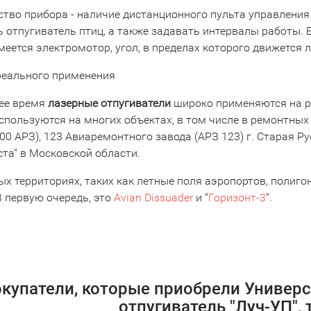
тво прибора - наличие дистанционного пульта управления
 отпугиватель птиц, а также задавать интервалы работы. 
еется электромотор, угол, в пределах которого движется лу
еального применения
ее время
лазерные отпугиватели
широко применяются на р
спользуются на многих объектах, в том числе в ремонтных
00 АРЗ), 123 Авиаремонтного завода (АРЗ 123) г. Старая Р
та" в Московской области.
ых территориях, таких как летные поля аэропортов, полиго
В первую очередь, это
Avian Dissuader
и "
Горизонт-3
".
купатели, которые приобрели Униве
отпугиватель "Луч-УП",