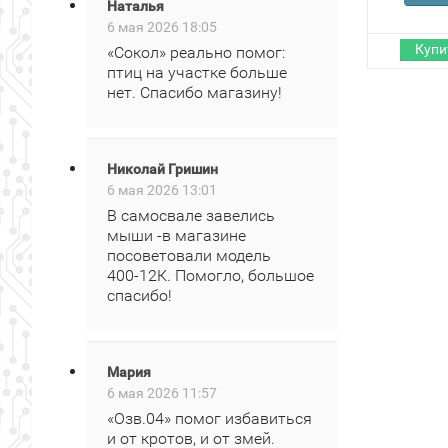
Наталья
6 мая 2026 18:05
«Сокол» реально помог:
птиц на участке больше
нет. Спасибо магазину!
Николай Гришин
6 мая 2026 13:01
В самосвале завелись
мыши -в магазине
посоветовали модель
400‑12К. Помогло, большое
спасибо!
Мария
6 мая 2026 11:57
«Озв.04» помог избавиться
и от кротов, и от змей.