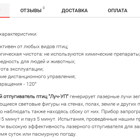
0
Р
ОТЗЫВЫ
ДОСТАВКА
ОПЛАТА
характеристики:
ктивен от любых видов птиц;
гическая чистота: не используются химические препараты
редность для людей и животных;
ота эксплуатации;
чие дистанционного управления;
вращения - 120°
 отпугиватель птиц
"Луч-УП"
генерирует лазерные лучи зел
иеся световые фигуры на стенах, полах, земле и других п
о наблюдать также находясь сбоку от них. Прибор запрог
-15 минут и пауз 5 минут. Испытания, проведённые нашим 
ли высокую эффективность лазерного отпугивателя для за
емя суток или пасмурную погоду.