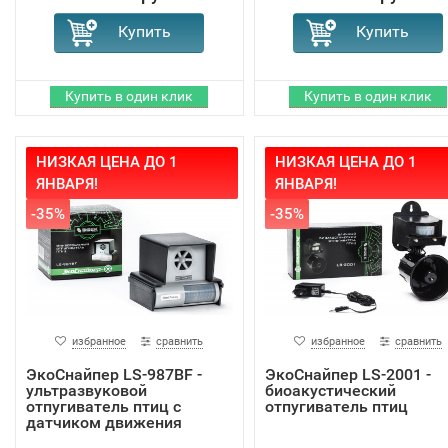
НИЗКАЯ ЦЕНА ДО 1
НИЗКАЯ ЦЕНА ДО 1
ЯНВАРЯ!
ЯНВАРЯ!
-35%
-35%
избранное
сравнить
избранное
сравнить
ЭкоСнайпер LS-987BF -
ЭкоСнайпер LS-2001 -
ультразвуковой
биоакустический
отпугиватель птиц с
отпугиватель птиц
датчиком движения