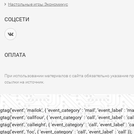
Настольные игры Экономикус
СОЦСЕТИ
ОПЛАТА
При использовании материалов с сайта обязательно указание п
ссылки на источник.
gtag('event', 'mailok', { 'event_category' : 'mail', 'event_label' : 'mail
gtag('event', 'callfour', { 'event_category' : 'call', 'event_label' : 'call
gtag('event', 'calleight', { 'event_category' : 'call', 'event_label' : 'cal
gtag('event', 'foc', { 'event_category' : 'call', 'event_label' : 'call' });