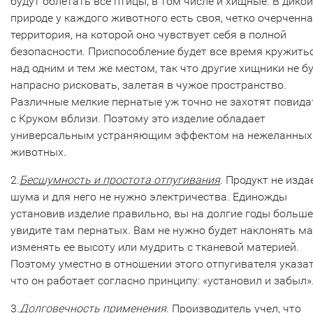
будут облетать все птицы, в том числе и хищные. В дикой
природе у каждого животного есть своя, четко очерченн
территория, на которой оно чувствует себя в полной
безопасности. Приспособление будет все время кружить
над одним и тем же местом, так что другие хищники не б
напрасно рисковать, залетая в чужое пространство.
Различные мелкие пернатые уж точно не захотят повида
с Круком вблизи. Поэтому это изделие обладает
универсальным устраняющим эффектом на нежеланных
животных.
2.
Бесшумность и простота отпугивания
. Продукт не изда
шума и для него не нужно электричества. Единожды
установив изделие правильно, вы на долгие годы больше
увидите там пернатых. Вам не нужно будет наклонять ма
изменять ее высоту или мудрить с тканевой материей.
Поэтому уместно в отношении этого отпугивателя указат
что он работает согласно принципу: «установил и забыл»
3.
Долговечность применения
. Производитель учел, что