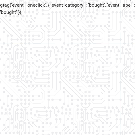
gtag('event', 'oneclick', { 'event_category' : 'bought', 'event_label' :
'bought' });