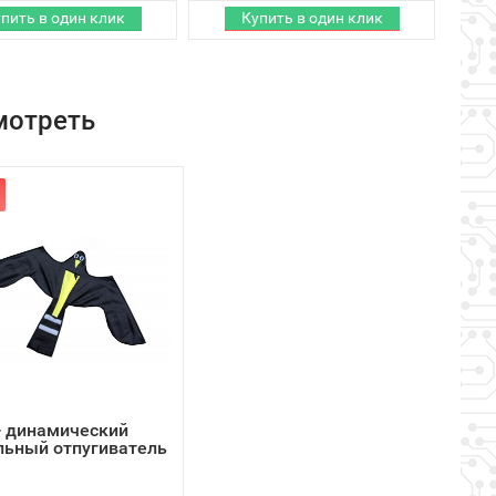
мотреть
- динамический
льный отпугиватель