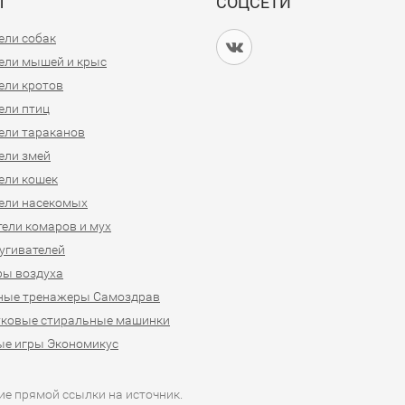
Ы
СОЦСЕТИ
ели собак
ели мышей и крыс
ели кротов
ели птиц
ели тараканов
ели змей
ели кошек
ели насекомых
ели комаров и мух
угивателей
ры воздуха
ные тренажеры Самоздрав
уковые стиральные машинки
ые игры Экономикус
ие прямой ссылки на источник.