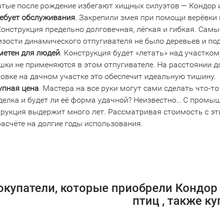
атые после рождение избегают хищных силуэтов — Кондор и
ребует обслуживания
. Закрепили змея при помощи верёвки 
Конструкция предельно долговечная, лёгкая и гибкая. Самы
зости динамического отпугивателя не было деревьев и под
метен для людей
. Конструкция будет «летать» над участко
ки не применяются в этом отпугивателе. На расстоянии до
овке на дачном участке это обеспечит идеальную тишину.
упная цена
. Мастера на все руки могут сами сделать что-т
делка и будет ли её форма удачной? Неизвестно… С промыш
рукция выдержит много лет. Рассматривая стоимость с эти
асчёте на долгие годы использования.
окупатели, которые приобрели Кондор 
птиц , также к