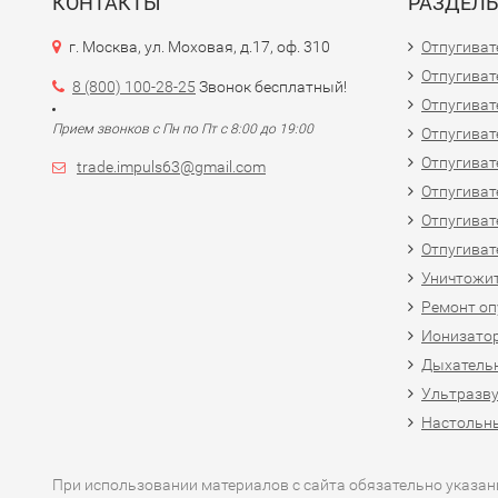
КОНТАКТЫ
РАЗДЕЛ
г. Москва, ул. Моховая, д.17, оф. 310
Отпугиват
Отпугиват
8 (800) 100-28-25
Звонок бесплатный!
Отпугиват
Прием звонков с Пн по Пт с 8:00 до 19:00
Отпугиват
Отпугиват
trade.impuls63@gmail.com
Отпугиват
Отпугиват
Отпугиват
Уничтожит
Ремонт оп
Ионизато
Дыхатель
Ультразв
Настольн
При использовании материалов с сайта обязательно указан