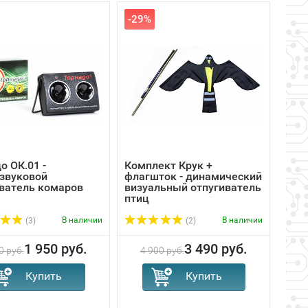
-29%
о ОК.01 -
Комплект Крук +
Виз
звуковой
флагшток - динамический
птиц
ватель комаров
визуальный отпугиватель
птиц
В наличии
В наличии
(3)
(2)
1 950 руб.
3 490 руб.
0 руб.
4 900 руб.