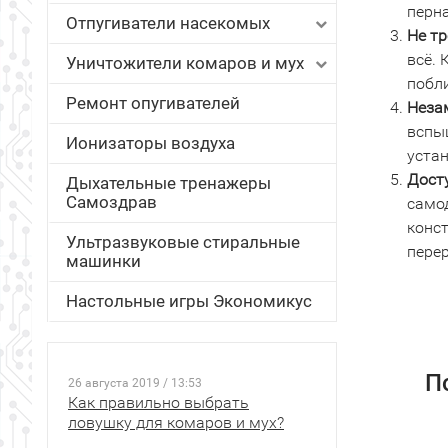
перн
Отпугиватели насекомых
Не т
всё. 
Уничтожители комаров и мух
побли
Ремонт опугивателей
Неза
вспыш
Ионизаторы воздуха
устан
Дост
Дыхательные тренажеры
Самоздрав
само
конст
Ультразвуковые стиральные
перер
машинки
Настольные игры Экономикус
П
26 августа 2019 / 13:53
Как правильно выбрать
ловушку для комаров и мух?