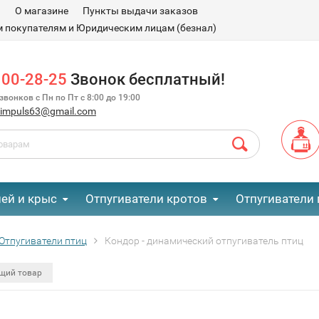
и
О магазине
Пункты выдачи заказов
 покупателям и Юридическим лицам (безнал)
100-28-25
Звонок бесплатный!
вонков с Пн по Пт с 8:00 до 19:00
.impuls63@gmail.com
ей и крыс
Отпугиватели кротов
Отпугиватели 
Отпугиватели птиц
Кондор - динамический отпугиватель птиц
щий товар