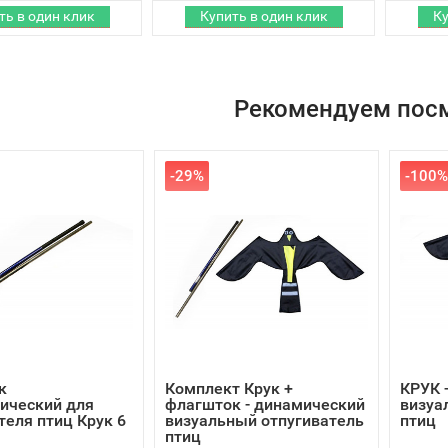
Рекомендуем пос
-29%
-100%
к
Комплект Крук +
КРУК 
ический для
флагшток - динамический
визуа
теля птиц Крук 6
визуальный отпугиватель
птиц
птиц