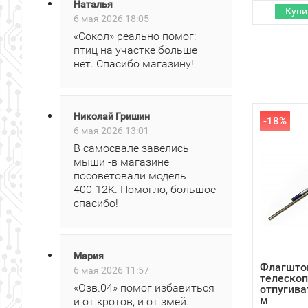
Наталья
6 мая 2026 18:05
«Сокол» реально помог:
птиц на участке больше
нет. Спасибо магазину!
Николай Гришин
-18%
6 мая 2026 13:01
В самосвале завелись
мыши -в магазине
посоветовали модель
400‑12К. Помогло, большое
спасибо!
Мария
Флагшто
6 мая 2026 11:57
телескоп
«Озв.04» помог избавиться
отпугива
м
и от кротов, и от змей.