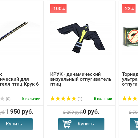
-100%
-22%
к
КРУК - динамический
Торнад
ический для
визуальный отпугиватель
ультра
теля птиц Крук 6
птиц
отпуги
В наличии
В наличии
(0)
(1)
1 950 руб.
0 руб.
уб.
2 290 руб.
2 50