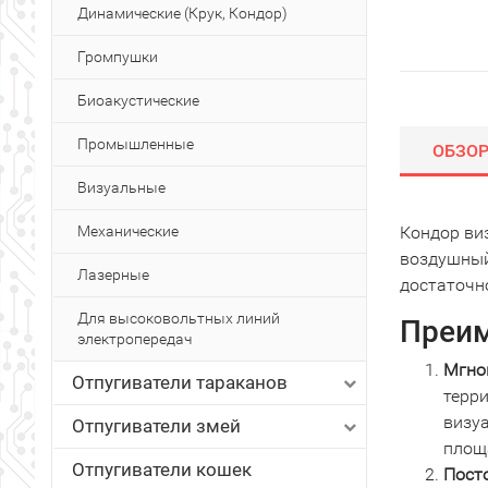
Динамические (Крук, Кондор)
Громпушки
Биоакустические
Промышленные
ОБЗО
Визуальные
Механические
Кондор ви
воздушный
Лазерные
достаточно
Для высоковольтных линий
Преим
электропередач
Мгно
Отпугиватели тараканов
терр
визу
Отпугиватели змей
площ
Отпугиватели кошек
Пост