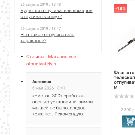
26 августа 2019 / 13:48
-18%
Будет ли отпугиватель комаров
отпугивать и мух?
26 августа 2019 / 13:47
Что такое отпугиватель
тараканов?
Отзывы | Магазин vse-
otpugivately.ru
Флагшто
телескоп
Ангелина
отпугива
м
6 мая 2026 18:41
«Чистон‑300» сработал:
осенью установили, зимой
мышей не было, следов
2 390 р
тоже нет. Рекомендую