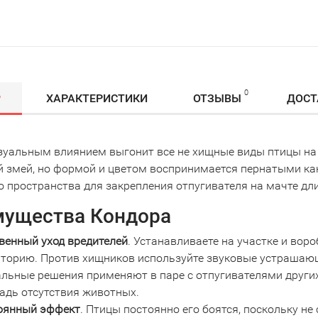
0
Р
ХАРАКТЕРИСТИКИ
ОТЗЫВЫ
ДОСТ
зуальным влиянием выгонит все не хищные виды птицы на п
 змей, но формой и цветом воспринимается пернатыми как х
 пространства для закрепления отпугивателя на мачте дли
ущества Кондора
венный уход вредителей
. Устанавливаете на участке и вор
иторию. Против хищников используйте звуковые устрашаю
альные решения применяют в паре с отпугивателями други
адь отсутствия животных.
оянный эффект
. Птицы постоянно его боятся, поскольку н