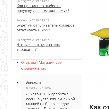
26 августа 2019 / 13:53
Как правильно выбрать
ловушку для комаров и мух?
26 августа 2019 / 13:48
Будет ли отпугиватель комаров
отпугивать и мух?
26 августа 2019 / 13:47
Что такое отпугиватель
тараканов?
Отзывы | Магазин vse-
otpugivately.ru
Ангелина
6 мая 2026 18:41
«Чистон‑300» сработал:
осенью установили, зимой
мышей не было, следов
Как о
тоже нет. Рекомендую