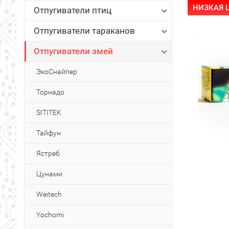
НИЗКАЯ Ц
Отпугиватели птиц
Отпугиватели тараканов
Отпугиватели змей
ЭкоСнайпер
Торнадо
SITITEK
Тайфун
Ястреб
Цунами
Weitech
Yochomi