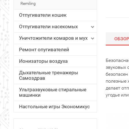
Remiling
Отпугиватели кошек
Отпугиватели насекомых
Уничтожители комаров и мух
ОБЗО
Ремонт опугивателей
Безопасна
Ионизаторы воздуха
звуковых 
Дыхательные тренажеры
безопасен 
Самоздрав
полезные 
делает от
Ультразвуковые стиральные
машинки
угодье ил
Настольные игры Экономикус