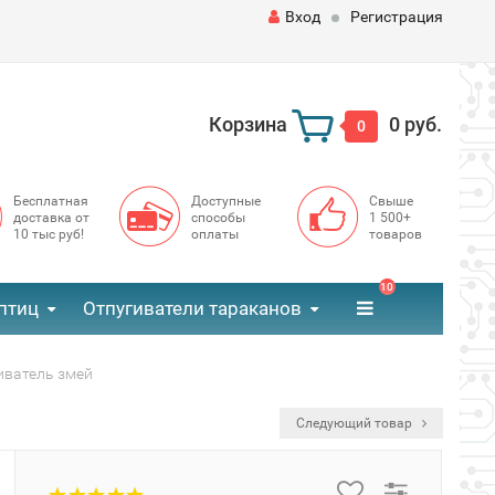
Вход
Регистрация
Корзина
0 руб.
0
Бесплатная
Доступные
Свыше
доставка от
способы
1 500+
10 тыс руб!
оплаты
товаров
10
птиц
Отпугиватели тараканов
иватель змей
Следующий товар