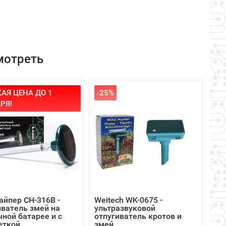
мотреть
АЯ ЦЕНА ДО 1
-25%
РЯ!
айпер CH-316B -
Weitech WK-0675 -
иватель змей на
ультразвуковой
чной батарее и с
отпугиватель кротов и
еткой
змей