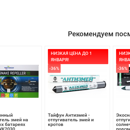
Рекомендуем пос
НИЗКАЯ ЦЕНА ДО 1
НИЗК
ЯНВАРЯ!
ЯНВА
-36%
-36%
онный
Тайфун Антизмей -
Экосн
тель змей на
отпугиватель змей и
отпуг
х батареях
кротов
солне
WK2030
подсв