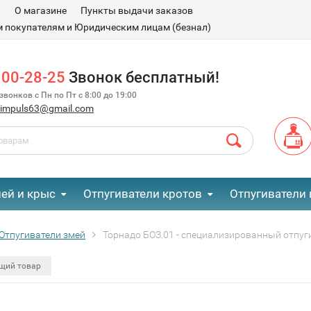
и
О магазине
Пункты выдачи заказов
 покупателям и Юридическим лицам (безнал)
100-28-25
Звонок бесплатный!
вонков с Пн по Пт с 8:00 до 19:00
.impuls63@gmail.com
ей и крыс
Отпугиватели кротов
Отпугиватели 
Отпугиватели змей
Торнадо БОЗ.01 - специализированный отпуг
щий товар