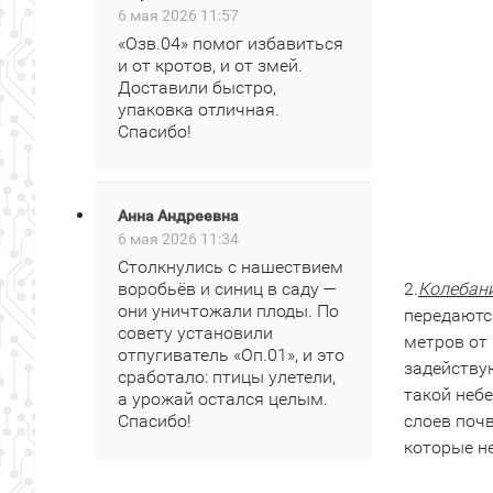
6 мая 2026 11:57
«Озв.04» помог избавиться
и от кротов, и от змей.
Доставили быстро,
упаковка отличная.
Спасибо!
Анна Андреевна
6 мая 2026 11:34
Столкнулись с нашествием
воробьёв и синиц в саду —
2.
Колебан
они уничтожали плоды. По
передаются
совету установили
метров от
отпугиватель «Оп.01», и это
задействую
сработало: птицы улетели,
такой небе
а урожай остался целым.
Спасибо!
слоев поч
которые н