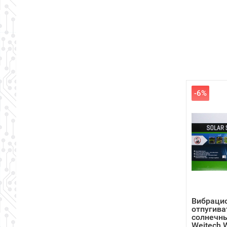
-6%
Вибраци
отпугива
солнечны
Weitech 