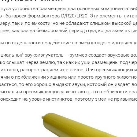
рпуса устройства размещены два основных компонента: ви
от батареек формфактора D/R20/LR20. Эти элементы пита
меру, так и по емкости, но не обладают слишком высокой ц
яцев, как раз на безморозный период года, когда змеи акт
м по отдельности воздействие на змей каждого изгоняюще
ециальный звукоизлучатель — зуммер создает звуковые во
шо слышат через землю, так как их уши размещены под че
ких волн, распространяемых в почве. Для пресмыкающихс
ями о приближении хищника или просто крупного животног
расться, то его хорошо выдают звуки, который он издает 
сигналы и пресмыкающиеся «считают», что поблизости враг
роисходит на уровне инстинктов, поэтому змеи не привыкаю