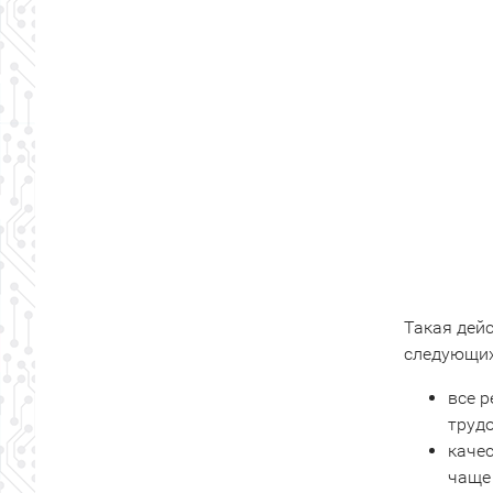
Такая дей
следующих
все р
труд
каче
чаще