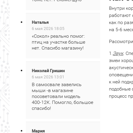
Внутри ко
работают 
как по раз
Наталья
6 мая 2026 18:05
на 5-6 мес
«Сокол» реально помог:
Рассмотри
птиц на участке больше
нет. Спасибо магазину!
1.
Звук
. Сп
змеи хоро
акустичес
Николай Гришин
оповещени
6 мая 2026 13:01
к ней подк
В самосвале завелись
подобные 
мыши -в магазине
процесс п
посоветовали модель
400‑12К. Помогло, большое
спасибо!
Мария