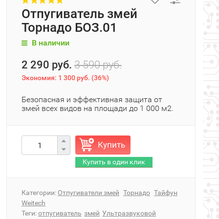
Отпугиватель змей
Торнадо БОЗ.01
В наличии
2 290 руб.
3 590 руб.
Экономия:
1 300 руб.
(
36%
)
​Безопасная и эффективная защита от
змей всех видов на площади до 1 000 м2.
Купить
Категории:
Отпугиватели змей
Торнадо
Тайфун
Weitech
Теги:
отпугиватель
змей
Ультразвуковой