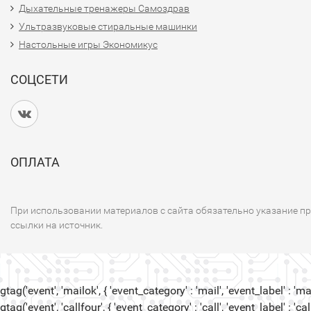
Дыхательные тренажеры Самоздрав
Ультразвуковые стиральные машинки
Настольные игры Экономикус
СОЦСЕТИ
ОПЛАТА
При использовании материалов с сайта обязательно указание п
ссылки на источник.
gtag('event', 'mailok', { 'event_category' : 'mail', 'event_label' : 'mail
gtag('event', 'callfour', { 'event_category' : 'call', 'event_label' : 'call