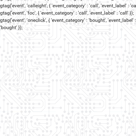
gtag('event', 'calleight', { 'event_category' : 'call', 'event_label' : 'cal
gtag('event', 'foc', { 'event_category' : 'call', 'event_label' : 'call' });
gtag('event', 'oneclick', { 'event_category' : 'bought', 'event_label' :
'bought' });