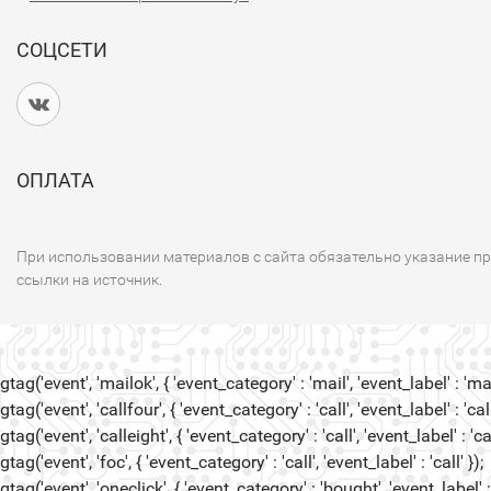
СОЦСЕТИ
ОПЛАТА
При использовании материалов с сайта обязательно указание п
ссылки на источник.
gtag('event', 'mailok', { 'event_category' : 'mail', 'event_label' : 'mail
gtag('event', 'callfour', { 'event_category' : 'call', 'event_label' : 'call
gtag('event', 'calleight', { 'event_category' : 'call', 'event_label' : 'cal
gtag('event', 'foc', { 'event_category' : 'call', 'event_label' : 'call' });
gtag('event', 'oneclick', { 'event_category' : 'bought', 'event_label' :