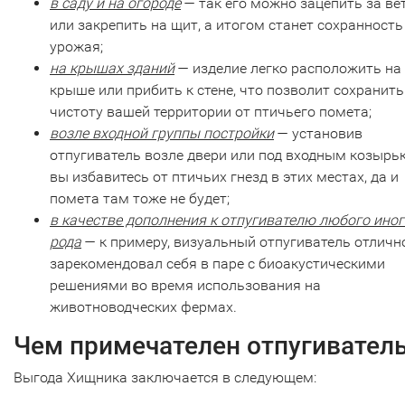
в саду и на огороде
— так его можно зацепить за ве
или закрепить на щит, а итогом станет сохранность
урожая;
на крышах зданий
— изделие легко расположить на
крыше или прибить к стене, что позволит сохранить
чистоту вашей территории от птичьего помета;
возле входной группы постройки
— установив
отпугиватель возле двери или под входным козырь
вы избавитесь от птичьих гнезд в этих местах, да и
помета там тоже не будет;
в качестве дополнения к отпугивателю любого иног
рода
— к примеру, визуальный отпугиватель отличн
зарекомендовал себя в паре с биоакустическими
решениями во время использования на
животноводческих фермах.
Чем примечателен отпугивател
Выгода Хищника заключается в следующем: