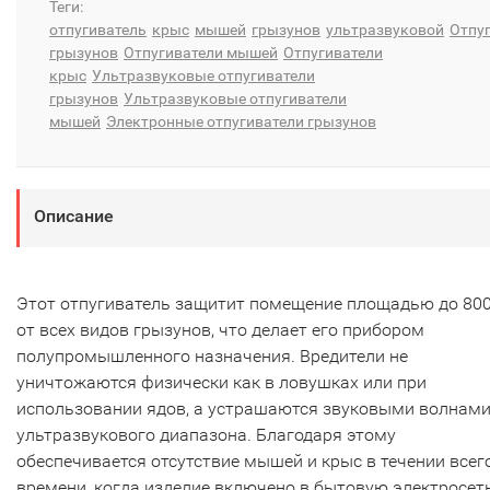
Теги:
отпугиватель
крыс
мышей
грызунов
ультразвуковой
Отпу
грызунов
Отпугиватели мышей
Отпугиватели
крыс
Ультразвуковые отпугиватели
грызунов
Ультразвуковые отпугиватели
мышей
Электронные отпугиватели грызунов
Описание
Этот отпугиватель защитит помещение площадью до 80
от всех видов грызунов, что делает его прибором
полупромышленного назначения. Вредители не
уничтожаются физически как в ловушках или при
использовании ядов, а устрашаются звуковыми волнам
ультразвукового диапазона. Благодаря этому
обеспечивается отсутствие мышей и крыс в течении всег
времени, когда изделие включено в бытовую электросеть