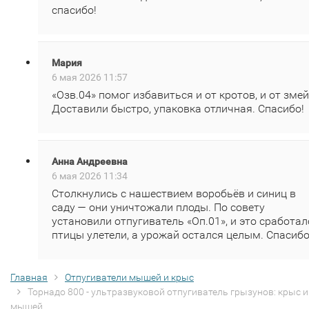
спасибо!
Мария
6 мая 2026 11:57
«Озв.04» помог избавиться и от кротов, и от змей
Доставили быстро, упаковка отличная. Спасибо!
Анна Андреевна
6 мая 2026 11:34
Столкнулись с нашествием воробьёв и синиц в
саду — они уничтожали плоды. По совету
установили отпугиватель «Оп.01», и это сработал
птицы улетели, а урожай остался целым. Спасибо
Главная
Отпугиватели мышей и крыс
Торнадо 800 - ультразвуковой отпугиватель грызунов: крыс и
мышей