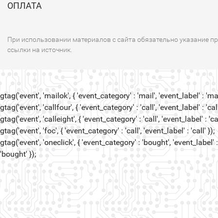
ОПЛАТА
При использовании материалов с сайта обязательно указание п
ссылки на источник.
gtag('event', 'mailok', { 'event_category' : 'mail', 'event_label' : 'mail
gtag('event', 'callfour', { 'event_category' : 'call', 'event_label' : 'call
gtag('event', 'calleight', { 'event_category' : 'call', 'event_label' : 'cal
gtag('event', 'foc', { 'event_category' : 'call', 'event_label' : 'call' });
gtag('event', 'oneclick', { 'event_category' : 'bought', 'event_label' :
'bought' });