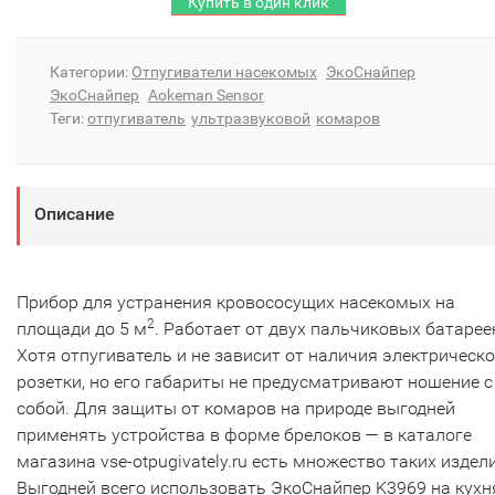
Категории:
Отпугиватели насекомых
ЭкоСнайпер
ЭкоСнайпер
Aokeman Sensor
Теги:
отпугиватель
ультразвуковой
комаров
Описание
Прибор для устранения кровососущих насекомых на
2
площади до 5 м
. Работает от двух пальчиковых батарее
Хотя отпугиватель и не зависит от наличия электрическ
розетки, но его габариты не предусматривают ношение с
собой. Для защиты от комаров на природе выгодней
применять устройства в форме брелоков — в каталоге
магазина vse-otpugivately.ru есть множество таких издел
Выгодней всего использовать ЭкоСнайпер K3969 на кухн