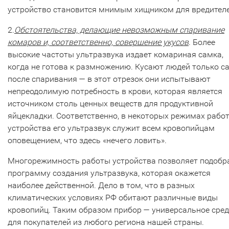
устройство становится мнимым хищником для вредителе
2.
Обстоятельства, делающие невозможным спаривание
комаров и, соответственно, совершение укусов
. Более
высокие частоты ультразвука издает комариная самка,
когда не готова к размножению. Кусают людей только с
после спаривания — в этот отрезок они испытывают
непреодолимую потребность в крови, которая является
источником столь ценных веществ для продуктивной
яйцекладки. Соответственно, в некоторых режимах рабо
устройства его ультразвук служит всем кровопийцам
оповещением, что здесь «нечего ловить».
Многорежимность работы устройства позволяет подобр
программу создания ультразвука, которая окажется
наиболее действенной. Дело в том, что в разных
климатических условиях РФ обитают различные виды
кровопийц. Таким образом прибор — универсальное сре
для покупателей из любого региона нашей страны.