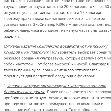
сигналам с высокой частотой. Если пятилетний ребенок 
труда различит звук с частотой 20 килогерц, то через 50 
он уже не услышит сигнала с частотой и 17 килогерц.
Поэтому практически единственное место, где не стоит
устанавливать ЭкоСнайпер K3969 — детская спальня, ве
ребенок наверняка воспримет немалую часть ультразвук
изделия.
Сигналы изделия комплексно воздействуют на психику
комаров и им подобных
. Пользователь выбирает среди т
режимов создания ультразвука, которые различаются м
собой частотой — от более высокой к низкой. Благодаря
такому принципу генерации сигналов отпугиватель
формирует для вредителей следующие факторы:
1.
Условия, которые сигнализируют комаров о наличии
биологических врагов
. Более низкие частоты ультразвук
прибора соответствуют звукам, которые издают стрекоз
природе они питаются преимущественно комарами и
последние избегают таких врагов. Таким образом