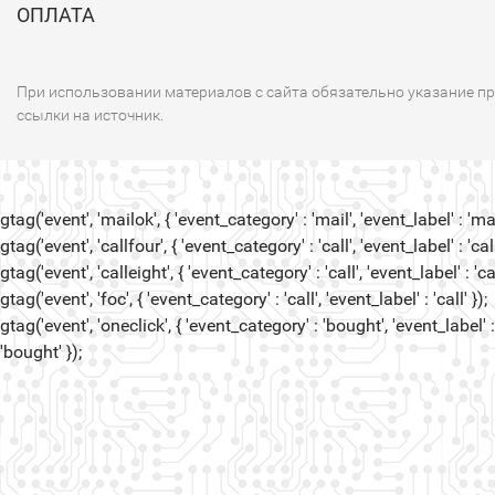
ОПЛАТА
При использовании материалов с сайта обязательно указание п
ссылки на источник.
gtag('event', 'mailok', { 'event_category' : 'mail', 'event_label' : 'mail
gtag('event', 'callfour', { 'event_category' : 'call', 'event_label' : 'call
gtag('event', 'calleight', { 'event_category' : 'call', 'event_label' : 'cal
gtag('event', 'foc', { 'event_category' : 'call', 'event_label' : 'call' });
gtag('event', 'oneclick', { 'event_category' : 'bought', 'event_label' :
'bought' });